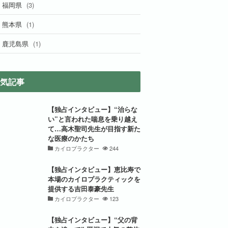
(3)
福岡県
(1)
熊本県
(1)
鹿児島県
気記事
【独占インタビュー】“治らな
い”と言われた喘息を乗り越え
て…高木聖司先生が目指す新た
な医療のかたち
カイロプラクター
244
【独占インタビュー】恵比寿で
本場のカイロプラクティックを
提供する吉田泰豪先生
カイロプラクター
123
【独占インタビュー】“父の背