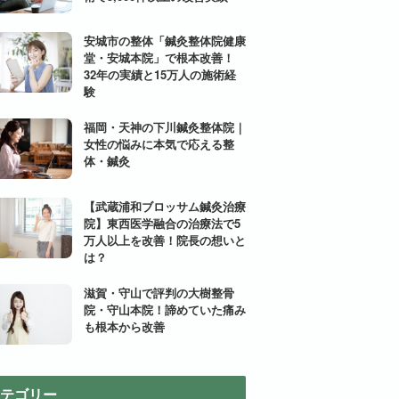
安城市の整体「鍼灸整体院健康
堂・安城本院」で根本改善！
32年の実績と15万人の施術経
験
福岡・天神の下川鍼灸整体院｜
女性の悩みに本気で応える整
体・鍼灸
【武蔵浦和ブロッサム鍼灸治療
院】東西医学融合の治療法で5
万人以上を改善！院長の想いと
は？
滋賀・守山で評判の大樹整骨
院・守山本院！諦めていた痛み
も根本から改善
テゴリー