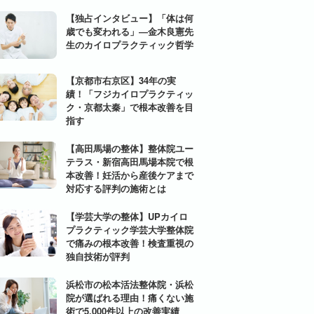
【独占インタビュー】「体は何
歳でも変われる」―金木良憲先
生のカイロプラクティック哲学
【京都市右京区】34年の実
績！「フジカイロプラクティッ
ク・京都太秦」で根本改善を目
指す
【高田馬場の整体】整体院ユー
テラス・新宿高田馬場本院で根
本改善！妊活から産後ケアまで
対応する評判の施術とは
【学芸大学の整体】UPカイロ
プラクティック学芸大学整体院
で痛みの根本改善！検査重視の
独自技術が評判
浜松市の松本活法整体院・浜松
院が選ばれる理由！痛くない施
術で5,000件以上の改善実績