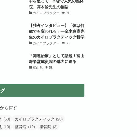
中を追って” 平塚で人気の整体
院、高木諭先生の物語
カイロプラクター
91
【独占インタビュー】「体は何
歳でも変われる」―金木良憲先
生のカイロプラクティック哲学
カイロプラクター
68
「開運治療」として話題！富山
寿楽堂鍼灸院の魅力に迫る
富山県
58
グ
から探す
体
(53)
カイロプラクティック
(20)
灸
(13)
整骨院
(12)
接骨院
(3)