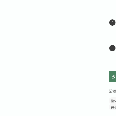
タ
業種
整
鍼