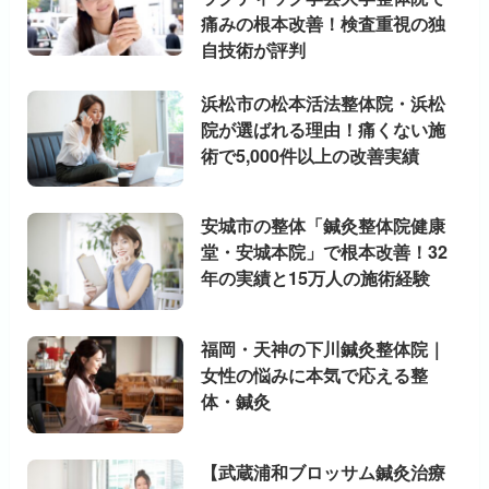
痛みの根本改善！検査重視の独
自技術が評判
浜松市の松本活法整体院・浜松
院が選ばれる理由！痛くない施
術で5,000件以上の改善実績
安城市の整体「鍼灸整体院健康
堂・安城本院」で根本改善！32
年の実績と15万人の施術経験
福岡・天神の下川鍼灸整体院｜
女性の悩みに本気で応える整
体・鍼灸
【武蔵浦和ブロッサム鍼灸治療