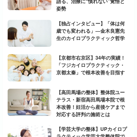
語る、治療に“慣れない”覚悟と
姿勢
【独占インタビュー】「体は何
歳でも変われる」―金木良憲先
生のカイロプラクティック哲学
【京都市右京区】34年の実績！
「フジカイロプラクティック・
京都太秦」で根本改善を目指す
【高田馬場の整体】整体院ユー
テラス・新宿高田馬場本院で根
本改善！妊活から産後ケアまで
対応する評判の施術とは
【学芸大学の整体】UPカイロプ
ラクティック学芸大学整体院で