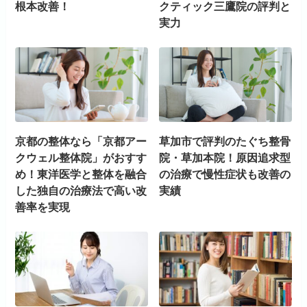
根本改善！
クティック三鷹院の評判と
実力
京都の整体なら「京都アー
草加市で評判のたぐち整骨
クウェル整体院」がおすす
院・草加本院！原因追求型
め！東洋医学と整体を融合
の治療で慢性症状も改善の
した独自の治療法で高い改
実績
善率を実現