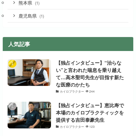
熊本県
(1)
鹿児島県
(1)
人気記事
【独占インタビュー】“治らな
い”と言われた喘息を乗り越え
て…高木聖司先生が目指す新た
な医療のかたち
カイロプラクター
244
【独占インタビュー】恵比寿で
本場のカイロプラクティックを
提供する吉田泰豪先生
カイロプラクター
123