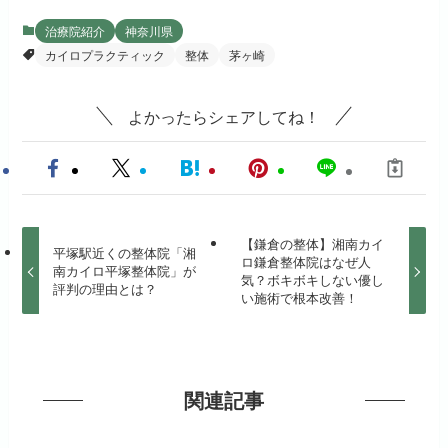
治療院紹介
神奈川県
カイロプラクティック
整体
茅ヶ崎
よかったらシェアしてね！
【鎌倉の整体】湘南カイ
平塚駅近くの整体院「湘
ロ鎌倉整体院はなぜ人
南カイロ平塚整体院」が
気？ボキボキしない優し
評判の理由とは？
い施術で根本改善！
関連記事